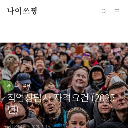
본문 바로가기
나이쓰찡
카테고리 없음
직업상담사 자격요건 (2025
년)
by 나이쓰찡
2025. 8. 14.