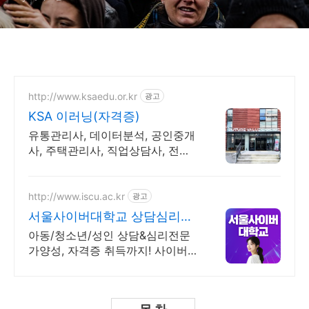
http://www.ksaedu.or.kr
광고
KSA 이러닝(자격증)
유통관리사, 데이터분석, 공인중개
사, 주택관리사, 직업상담사, 전기
기사, 행정사
http://www.iscu.ac.kr
광고
서울사이버대학교 상담심리학
과 2026 가을학기 신편입생
아동/청소년/성인 상담&심리전문
가양성, 자격증 취득까지! 사이버
대 신입생 수 1위 장학금 지급 1위,
학사 석사 박사 온라인복수학위까
지