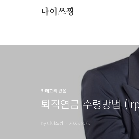
본문 바로가기
나이쓰찡
카테고리 없음
퇴직연금 수령방법 (irp
by 나이쓰찡
2025. 8. 6.