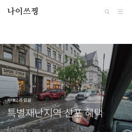
본문 바로가기
나이쓰찡
카테고리 없음
특별재난지역 선포 혜택
by 나이쓰찡
2025. 7. 18.