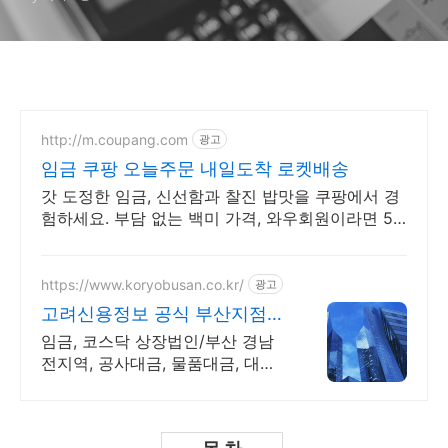
http://m.coupang.com
광고
임금 쿠팡 오늘주문 내일도착 로켓배송
갓 도정한 임금, 신선함과 찰진 밥맛을 쿠팡에서 경
험하세요. 부담 없는 백미 가격, 와우회원이라면 5%
캐시적립까지!
https://www.koryobusan.co.kr/
광고
고려신용정보 공식 부산지점
당일접수 각종 미수금 상담!
임금, 코스닥 상장법인/부산 경남
전지역, 공사대금, 물품대금, 대여
금 상거래 채권회수 전문