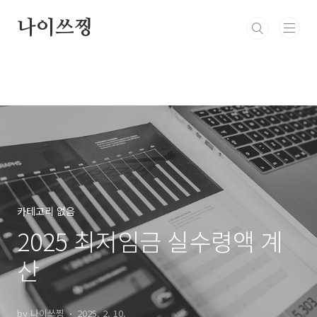
본문 바로가기
나이쓰찡
카테고리 없음
2025 최저임금 실수령액 계
산
by 나이쓰찡
2025. 2. 10.