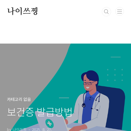
본문 바로가기
나이쓰찡
카테고리 없음
보건증 발급방법
by 나이쓰찡
2025. 8. 27.