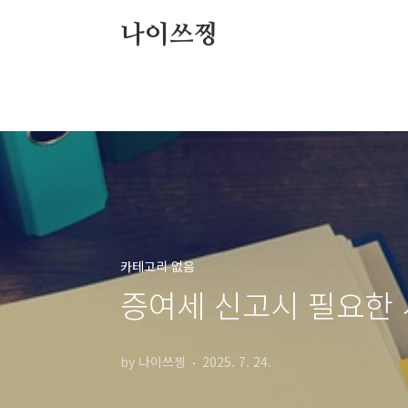
본문 바로가기
나이쓰찡
카테고리 없음
증여세 신고시 필요한 서
by 나이쓰찡
2025. 7. 24.