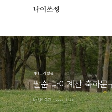
본문 바로가기
나이쓰찡
카테고리 없음
팔순 나이계산 축하문
by 나이쓰찡
2025. 8. 29.