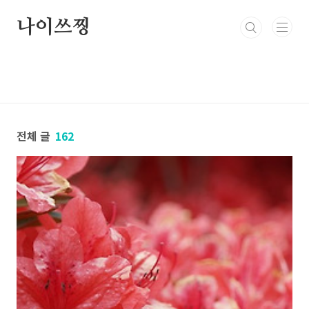
본문 바로가기
나이쓰찡
전체 글
162