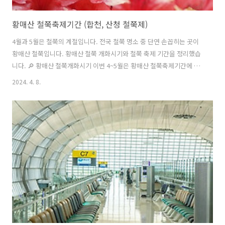
황매산 철쭉축제기간 (합천, 산청 철쭉제)
4월과 5월은 철쭉의 계절입니다. 전국 철쭉 명소 중 단연 손꼽히는 곳이
황매산 철쭉입니다. 황매산 철쭉 개화시기와 철쭉 축제 기간을 정리했습
니다. 🔎 황매산 철쭉개화시기 이번 4~5월은 황매산 철쭉축제기간에 맞
춰 여행, 등산을 가보시길 바랍니다. 황매산 철쭉축제기간 경남 황매산
2024. 4. 8.
중턱에 오르면 엄청난 철쭉 군락지를 만날 수 있습니다. 산 능선과 함께
보이는 철쭉이 그야말로 장관을 이룹니다. 황매산 철쭉은 워낙 유명하여
매년 철쭉개화시기에 많은 등산객이 찾는 곳입니다. 📌 황매산 철쭉 개화
현황 황매산은 경남 합천과 산청에서 모두 등산할 수 있습니다. 두 지역
모두 비슷한 시기에 철쭉축제를 진행하는데요. 올해 2024년 황매산 철쭉
축제기간은 언제인지 자세히 알아보겠습니다. 1) 합천 황매산 철쭉축제
✅합천..