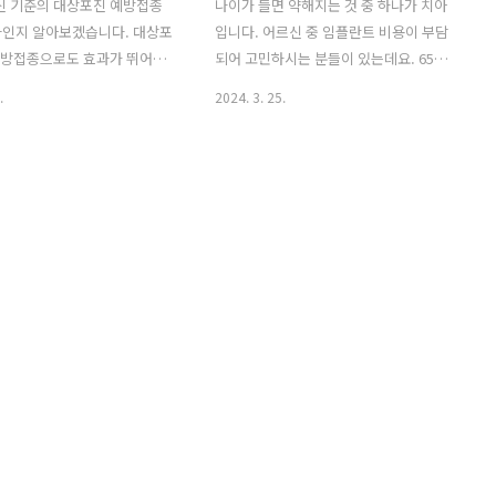
최신 기준의 대상포진 예방접종
나이가 들면 약해지는 것 중 하나가 치아
마인지 알아보겠습니다. 대상포
입니다. 어르신 중 임플란트 비용이 부담
예방접종으로도 효과가 뛰어납
되어 고민하시는 분들이 있는데요. 65세
대상포진 접종 가격비교 대상포
이상이라면 임플란트 비용을 정부지원 받
.
2024. 3. 25.
예방접종 가격이 비싸다고 알
을 수 있어 부담을 덜 수 있습니다. 👉대
요. 저렴하고 합리적인 대상
상포진 무료대상자 조회👉 65세 이상이
종 가격 조회 방법까지 살펴
라면 누구나 임플란트 정부지원 받는 방
겠습니다. 대상포진 예방접종
법을 아래 정리했습니다. 정부지원 후 임
포진은 몸의 면연력이 떨어지는
플린트 비용과 그 외 65세 이상 노인 혜택
 자주 나타나는 질병이며 재발
도 확인하시기 바랍니다. 목차 1. 임플란
다. 한 번 대상포진을 겪으면
트 정부지원 조건 2. 임플란트 정부지원
무척 심하다고 합니다. 면역이
받는 방법 3. 임플란트 정부지원 비용 4.
 이상 어르신이나 스트레스를
65세 이상 노인 혜택 1. 임플란트 정부지
 사람이라면 대상포진 예방접종
원 조건 행복한 노년 생활을 위해 치아 건
리 질병을 예방하도록 해야 합
강은 무척 중요합니다. 시력 감소와 함께
대상포진 예방접종 조회 대상포
잇몸과 치아가 약해지는 것은 노화 현상
은 백신 종류, 접종 병원에 따
의 대표적인 증상입니다. 따라서 65세 이
10만원 이상이 비용을 지불해
상 어르신들에게 임플란트 ..
.