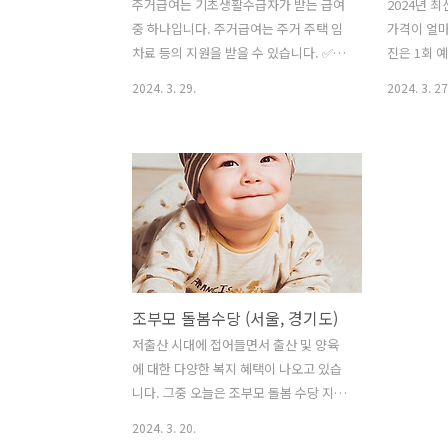
주거급여는 기초생활수급자가 받는 급여
2024년 
중 하나입니다. 주거급여는 주거 주택 임
가격이 얼
차료 등의 지원을 받을 수 있습니다. ✅주
진은 1회 
거급여 자격조회✅ 저소득층의 주거 안전
니다. ✅ 
2024. 3. 29.
2024. 3. 27
을 돕는 주거급여 신청자격은 어떻게 되
진은 다소 
는지 재산 기준 등 자세한 자격 요건을 알
려져 있는데
아보겠습니다. 1. 주거급여 신청자격 주거
포진 예방접
급여는 저소득층의 주거 안정을 목적으로
보도록 하
지급되는 지원금입니다. 저소득 가구 중
가격 대상
에서도 소득 기준이 맞아야 주거급여 신
노인층에서
청자격이 주어집니다. 🔎주거급여 자가진
률도 높습니
단🔎 주거급여 신청자격을 살펴보면, 기
그 고통이 
준 중위소득이 48% 이하여야 합니다. 기
약한 60대
조부모 돌봄수당 (서울, 경기도)
준 중위소득은 매년 발표되며 가장 최신
많이 받는
의 국민 평균 소득과 같습니다. 이 기준 중
을 통해 미
저출산 시대에 접어들면서 출산 및 양육
위소득의 48% 이내여야 주거급여 신청
니다. 👉
에 대한 다양한 복지 혜택이 나오고 있습
자격이 주어지며, 소득 금액은 소득인정
진 예방접종
니다. 그중 오늘은 조부모 돌봄 수당 지원
액으로 계산합니다. ⏩ 소득인정액 계산
라 적어도 
에 해대 알아보고자 합니다. 👉부모급여
2024. 3. 20.
소득인정액은..
야 합니다. .
신청하기 조부모 돌봄수당은돌봄 수당은